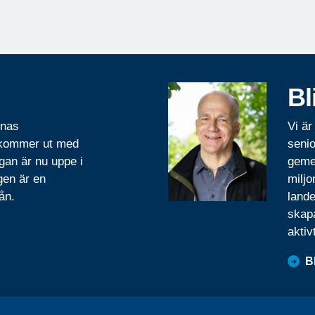
Bl
rnas
Vi är
 kommer ut med
senio
gan är nu uppe i
geme
gen är en
miljo
ån.
lande
skapa
aktiv
B