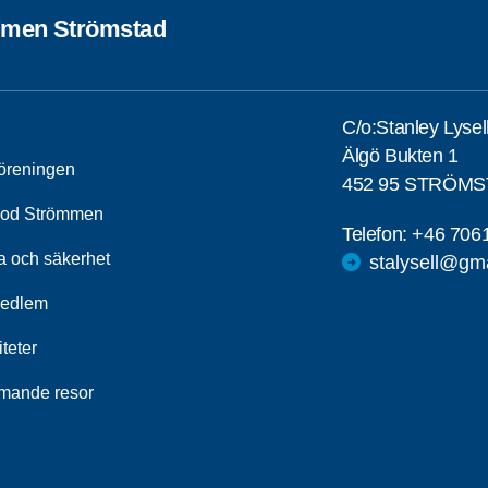
men Strömstad
C/o:Stanley Lysel
Älgö Bukten 1
öreningen
452 95 STRÖM
od Strömmen
Telefon:
+46 706
a och säkerhet
stalysell@gm
medlem
iteter
ande resor