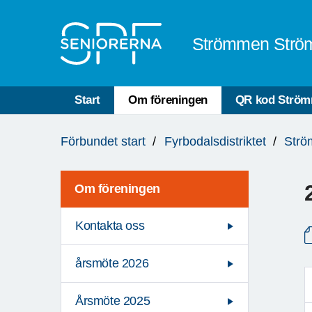
Till övergripande innehåll
Strömmen Strö
Start
Om föreningen
QR kod Strö
Du
Förbundet start
Fyrbodalsdistriktet
Strö
är
här:
Om föreningen
Kontakta oss
årsmöte 2026
Årsmöte 2025