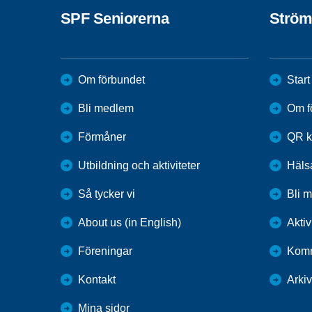
SPF Seniorerna
Ström
Om förbundet
Start
Bli medlem
Om f
Förmåner
QR k
Utbildning och aktiviteter
Häls
Så tycker vi
Bli 
About us (in English)
Aktiv
Föreningar
Komm
Kontakt
Arkiv
Mina sidor