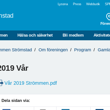
Lyssna
Press
Webbutik
SPF
mstad
Fören
mmen
Hälsa och säkerhet
Bli medlem
Aktivitet
mmen Strömstad
Om föreningen
Program
Gamla
2019 Vår
Vår 2019 Strömmen.pdf
Dela sidan via: