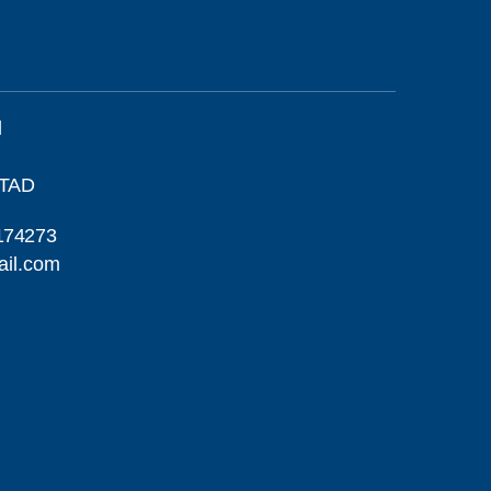
l
STAD
174273
ail.com