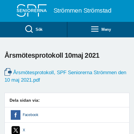
Till övergripande innehåll
Strömmen Strömstad
Sök
Meny
Årsmötesprotokoll 10maj 2021
Årsmötesprotokoll, SPF Seniorerna Strömmen den
10 maj 2021.pdf
Dela sidan via:
Facebook
X