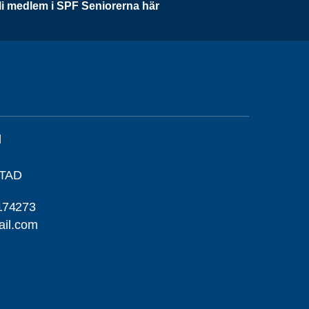
li medlem i SPF Seniorerna här
l
STAD
174273
ail.com