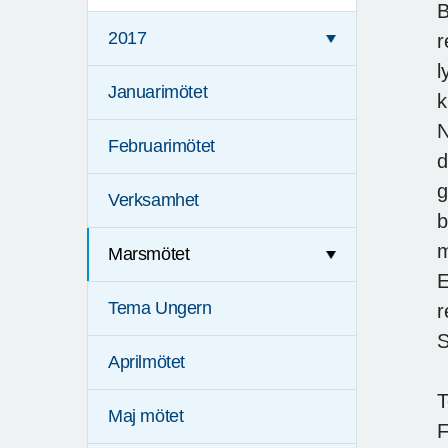
B
2017
r
l
Januarimötet
k
N
Februarimötet
d
g
Verksamhet
b
m
Marsmötet
E
Tema Ungern
r
S
Aprilmötet
T
Maj mötet
F