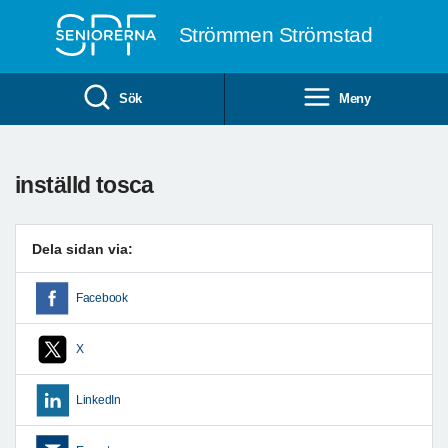
Till övergripande innehåll
Strömmen Strömstad
Sök
Meny
inställd tosca
Dela sidan via:
Facebook
X
LinkedIn