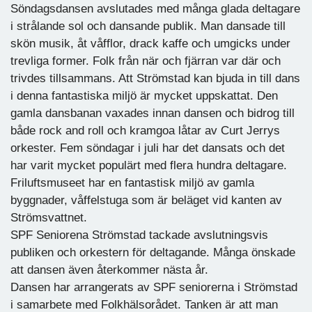
Söndagsdansen avslutades med många glada deltagare
i strålande sol och dansande publik. Man dansade till
skön musik, åt våfflor, drack kaffe och umgicks under
trevliga former. Folk från när och fjärran var där och
trivdes tillsammans. Att Strömstad kan bjuda in till dans
i denna fantastiska miljö är mycket uppskattat. Den
gamla dansbanan vaxades innan dansen och bidrog till
både rock and roll och kramgoa låtar av Curt Jerrys
orkester. Fem söndagar i juli har det dansats och det
har varit mycket populärt med flera hundra deltagare.
Friluftsmuseet har en fantastisk miljö av gamla
byggnader, våffelstuga som är beläget vid kanten av
Strömsvattnet.
SPF Seniorena Strömstad tackade avslutningsvis
publiken och orkestern för deltagande. Många önskade
att dansen även återkommer nästa år.
Dansen har arrangerats av SPF seniorerna i Strömstad
i samarbete med Folkhälsorådet. Tanken är att man