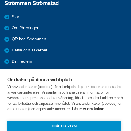
Strömmen Strömstad
Start
Om föreningen
QR kod Strömmen
Hälsa och säkerhet
Bli medlem
Aktiviteter
Om kakor på denna webbplats
Kommande resor
Vi använder kakor (cookies) för att erbjuda dig som besökare en bättre
användarupplevelse. Vi samlar in och analyserar information om
Arkiv
webbplatsens prestanda och användning, för att förbättra funktioner och
för att förbättra och anpassa innehållet. Vi använder kakor (cookies) för
att kunna erbjuda anpassade annonser.
Läs mer om kakor
C/o:Stanley Lysell
Älgö Bukten 1
452 95 STRÖMSTAD
Tillåt alla kakor