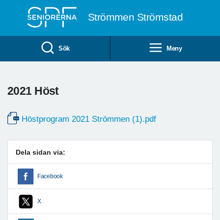
Till övergripande innehåll
Strömmen Strömstad
Sök
Meny
2021 Höst
Höstprogram 2021 Strömmen (1).pdf
Dela sidan via:
Facebook
X