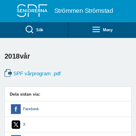
Till övergripande innehåll
Strömmen Strömstad
Sök
Meny
2018vår
SPF vårprogram .pdf
Dela sidan via:
Facebook
X