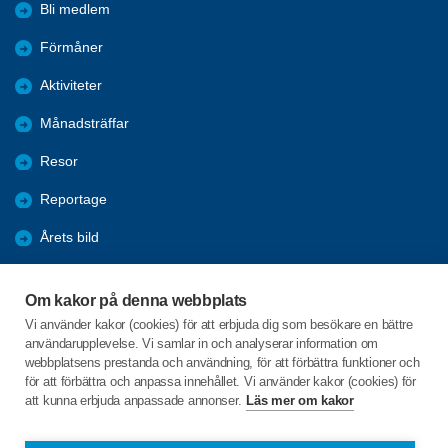
Bli medlem
Förmåner
Aktiviteter
Månadsträffar
Resor
Reportage
Årets bild
Nyheter
Om kakor på denna webbplats
Fredagsbridgen
Vi använder kakor (cookies) för att erbjuda dig som besökare en bättre
användarupplevelse. Vi samlar in och analyserar information om
Sponsorer
webbplatsens prestanda och användning, för att förbättra funktioner och
för att förbättra och anpassa innehållet. Vi använder kakor (cookies) för
att kunna erbjuda anpassade annonser.
Läs mer om kakor
C/o:Lars-Erik Hagbert
Svenseröd 8