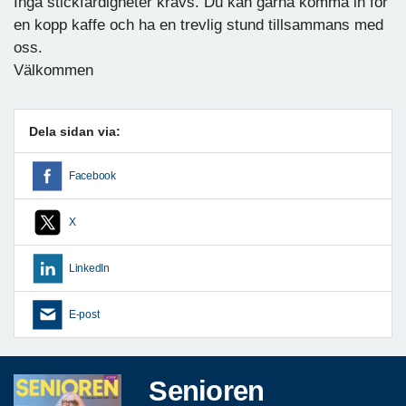
Inga stickfärdigheter krävs. Du kan gärna komma in för
en kopp kaffe och ha en trevlig stund tillsammans med
oss.
Välkommen
Dela sidan via:
Facebook
X
LinkedIn
E-post
Senioren