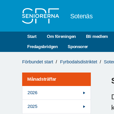
Till övergripande innehåll
Sotenäs
Start
Om föreningen
Bli medlem
Fredagsbridgen
Sponsorer
Du
Förbundet start
Fyrbodalsdistriktet
Sote
är
här:
Månadsträffar
2026
2025