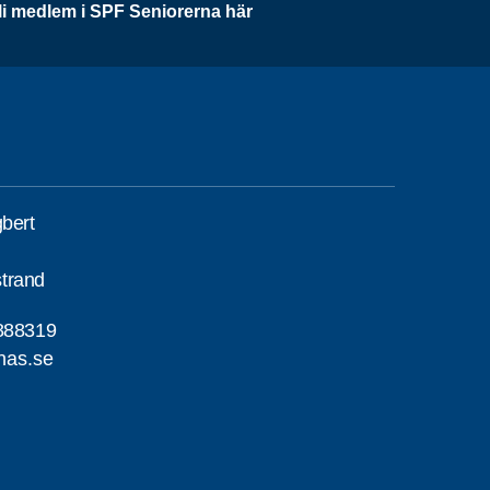
li medlem i SPF Seniorerna här
gbert
trand
888319
nas.se