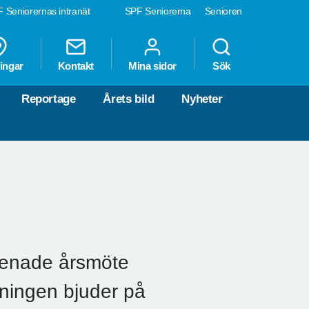
 Seniorernas intranät
SPF Seniorerna
Senioren
ingar
Kontakt
Mina sidor
Sök
Reportage
Årets bild
Nyheter
senade årsmöte
eningen bjuder på