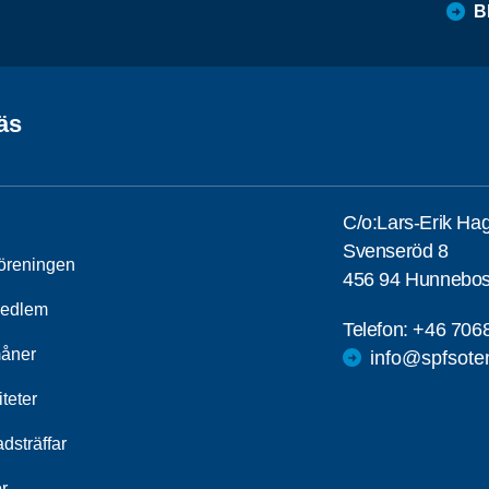
B
äs
C/o:Lars-Erik Ha
Svenseröd 8
öreningen
456 94 Hunnebos
medlem
Telefon:
+46 706
åner
info@spfsote
iteter
dsträffar
r