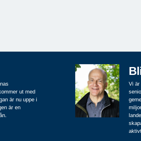
Bl
rnas
Vi är
 kommer ut med
senio
gan är nu uppe i
geme
gen är en
miljo
ån.
lande
skapa
aktiv