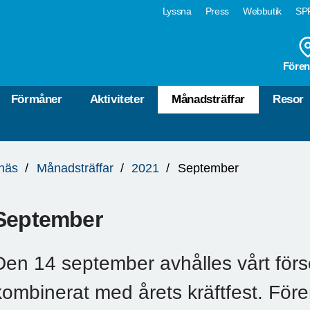
Lyssna
Press
Webbutik
SPF
Fören
Förmåner
Aktiviteter
Månadsträffar
Resor
näs
Månadsträffar
2021
September
September
Den 14 september avhålles vårt för
kombinerat med årets kräftfest. För