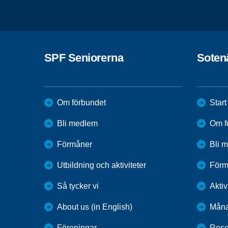
SPF Seniorerna
Soten
Om förbundet
Start
Bli medlem
Om f
Förmåner
Bli 
Utbildning och aktiviteter
Förm
Så tycker vi
Aktiv
About us (in English)
Måna
Föreningar
Reso