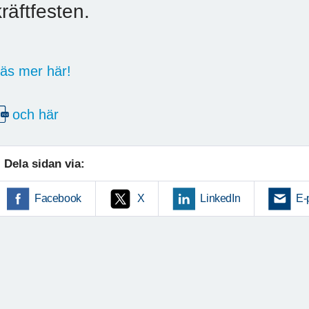
kräftfesten.
äs mer här!
och här
Dela sidan via:
Facebook
X
LinkedIn
E-