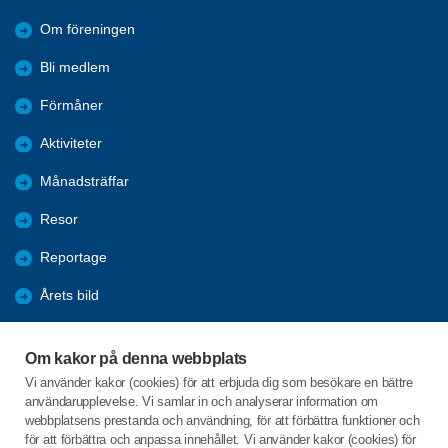
Om föreningen
Bli medlem
Förmåner
Aktiviteter
Månadsträffar
Resor
Reportage
Årets bild
Nyheter
Om kakor på denna webbplats
Fredagsbridgen
Vi använder kakor (cookies) för att erbjuda dig som besökare en bättre
användarupplevelse. Vi samlar in och analyserar information om
Sponsorer
webbplatsens prestanda och användning, för att förbättra funktioner och
för att förbättra och anpassa innehållet. Vi använder kakor (cookies) för