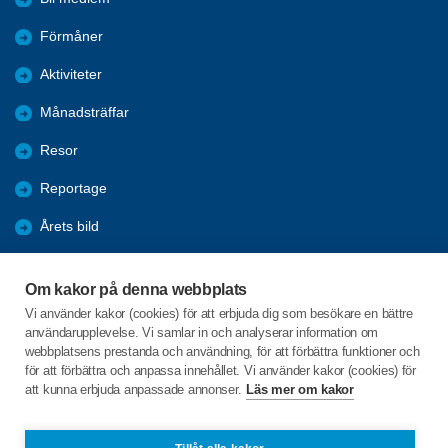
Förmåner
Aktiviteter
Månadsträffar
Resor
Reportage
Årets bild
Nyheter
Om kakor på denna webbplats
Fredagsbridgen
Vi använder kakor (cookies) för att erbjuda dig som besökare en bättre
användarupplevelse. Vi samlar in och analyserar information om
Sponsorer
webbplatsens prestanda och användning, för att förbättra funktioner och
för att förbättra och anpassa innehållet. Vi använder kakor (cookies) för
att kunna erbjuda anpassade annonser.
Läs mer om kakor
C/o:Lars-Erik Hagbert
Svenseröd 8
456 94 Hunnebostrand