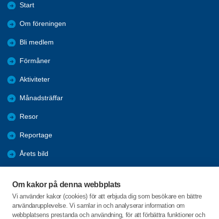
Start
Om föreningen
Bli medlem
Förmåner
Aktiviteter
Månadsträffar
Resor
Reportage
Årets bild
Nyheter
Om kakor på denna webbplats
Fredagsbridgen
Vi använder kakor (cookies) för att erbjuda dig som besökare en bättre
användarupplevelse. Vi samlar in och analyserar information om
Sponsorer
webbplatsens prestanda och användning, för att förbättra funktioner och