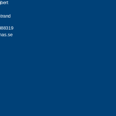
gbert
trand
888319
nas.se