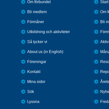
Om förbundet
Start
Bli medlem
Om f
Förmåner
Bli 
Utbildning och aktiviteter
Förm
Så tycker vi
Aktiv
About us (in English)
Måna
Föreningar
Reso
Kontakt
Repo
Mina sidor
Årets
Sök
Nyhe
Lyssna
Fred