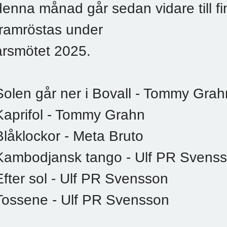
denna månad går sedan vidare till fin
framröstas under
årsmötet 2025.
Solen går ner i Bovall - Tommy Grah
Kaprifol - Tommy Grahn
Blåklockor - Meta Bruto
Kambodjansk tango - Ulf PR Svens
Efter sol - Ulf PR Svensson
Tossene - Ulf PR Svensson