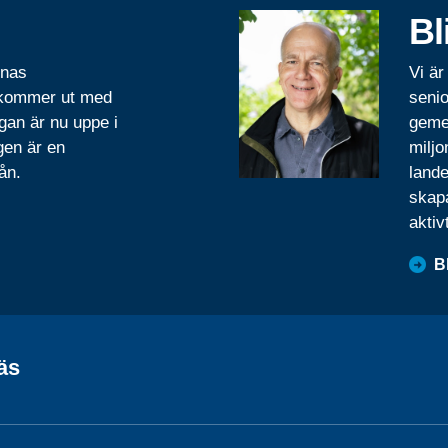
Bl
rnas
Vi är
 kommer ut med
senio
gan är nu uppe i
geme
gen är en
miljo
ån.
lande
skapa
aktiv
B
äs