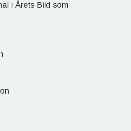
al i Årets Bild som
n
son