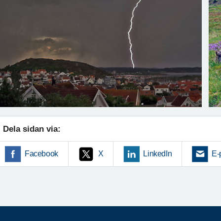
Dela sidan via:
Facebook
X
LinkedIn
E-