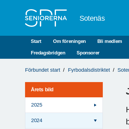
Till övergripande innehåll
Sotenäs
Start
Om föreningen
Bli medlem
Fredagsbridgen
Sponsorer
Du
Förbundet start
Fyrbodalsdistriktet
Sote
är
här:
Årets bild
2025
2024