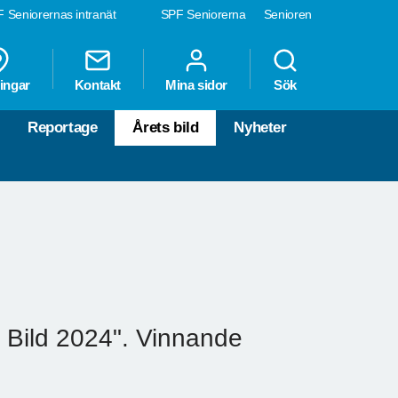
 Seniorernas intranät
SPF Seniorerna
Senioren
ingar
Kontakt
Mina sidor
Sök
Reportage
Årets bild
Nyheter
ts Bild 2024". Vinnande