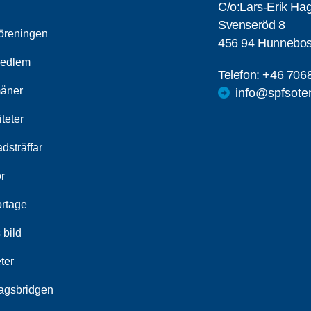
C/o:Lars-Erik Ha
Svenseröd 8
öreningen
456 94 Hunnebos
medlem
Telefon:
+46 706
åner
info@spfsote
iteter
dsträffar
r
rtage
 bild
ter
agsbridgen