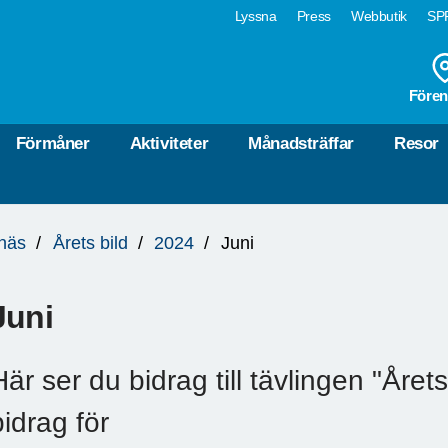
Lyssna
Press
Webbutik
SPF
Fören
Förmåner
Aktiviteter
Månadsträffar
Resor
näs
Årets bild
2024
Juni
Juni
Här ser du bidrag till tävlingen "Åre
bidrag för