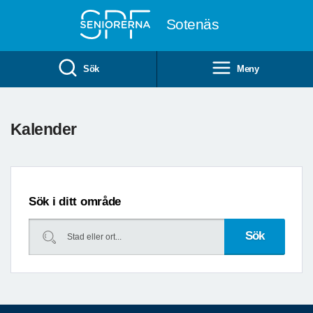
Till övergripande innehåll
Sotenäs
Sök
Meny
Föregående
Kommande
Kalender
datum
datum
Sök i ditt område