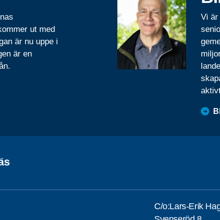
rnas
Vi är
 kommer ut med
senio
gan är nu uppe i
geme
gen är en
miljo
ån.
lande
skapa
aktiv
B
äs
C/o:Lars-Erik Ha
Svenseröd 8