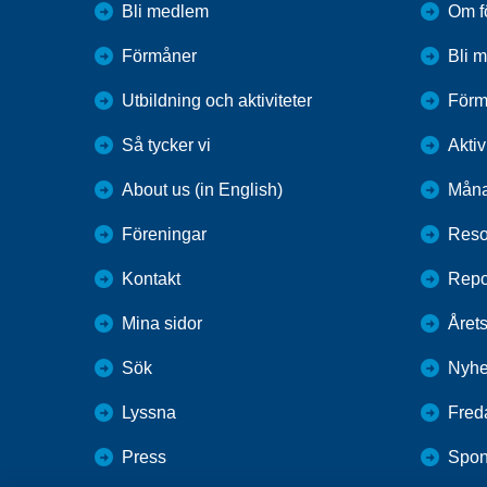
Bli medlem
Om f
Förmåner
Bli 
Utbildning och aktiviteter
Förm
Så tycker vi
Aktiv
About us (in English)
Måna
Föreningar
Reso
Kontakt
Repo
Mina sidor
Årets
Sök
Nyhe
Lyssna
Fred
Press
Spon