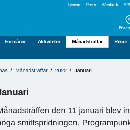
Lyssna
Press
Webbutik
SPF
Fören
Förmåner
Aktiviteter
Månadsträffar
Resor
näs
Månadsträffar
2022
Januari
Januari
Månadsträffen den 11 januari blev in
höga smittspridningen. Programpunkter