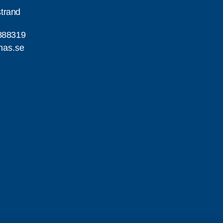
trand
888319
nas.se