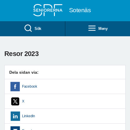
Till övergripande innehåll
Sotenäs
Sök
Meny
Resor 2023
Dela sidan via:
Facebook
X
LinkedIn