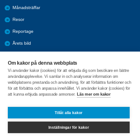
Månadsträffar
Resor
Reportage
Årets bild
Nyheter
Om kakor på denna webbplats
Fredagsbridgen
Vi använder kakor (cookies) för att erbjuda dig som besökare en bättre
användarupplevelse. Vi samlar in och analyserar information om
Sponsorer
webbplatsens prestanda och användning, för att förbättra funktioner och
för att förbättra och anpassa innehållet. Vi använder kakor (cookies) för
att kunna erbjuda anpassade annonser.
Läs mer om kakor
C/o:Lars-Erik Hagbert
Svenseröd 8
456 94 Hunnebostrand
Tillåt alla kakor
Telefon:
+46 706888319
Inställningar för kakor
info@spfsotenas.se