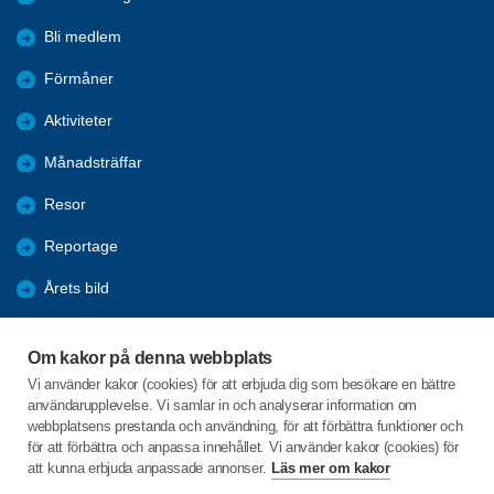
Bli medlem
Förmåner
Aktiviteter
Månadsträffar
Resor
Reportage
Årets bild
Nyheter
Om kakor på denna webbplats
Fredagsbridgen
Vi använder kakor (cookies) för att erbjuda dig som besökare en bättre
användarupplevelse. Vi samlar in och analyserar information om
Sponsorer
webbplatsens prestanda och användning, för att förbättra funktioner och
för att förbättra och anpassa innehållet. Vi använder kakor (cookies) för
att kunna erbjuda anpassade annonser.
Läs mer om kakor
C/o:Lars-Erik Hagbert