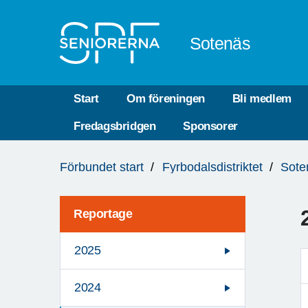
Till övergripande innehåll
Sotenäs
Start
Om föreningen
Bli medlem
Fredagsbridgen
Sponsorer
Du
Förbundet start
Fyrbodalsdistriktet
Sote
är
här:
Reportage
2025
2024