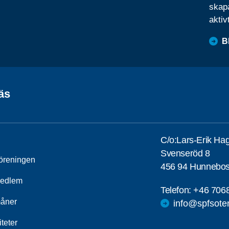
skapa
aktiv
B
äs
C/o:Lars-Erik Ha
Svenseröd 8
öreningen
456 94 Hunnebos
medlem
Telefon:
+46 706
åner
info@spfsote
iteter