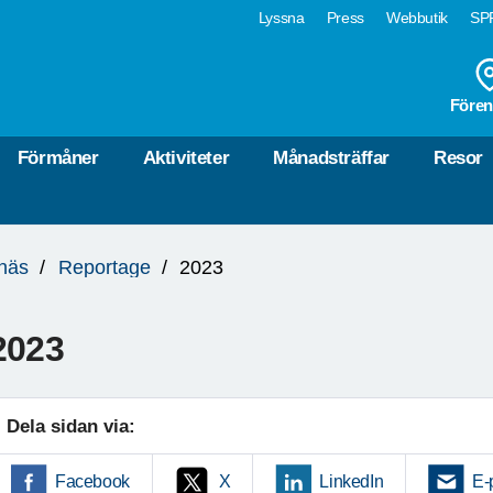
Lyssna
Press
Webbutik
SPF
Fören
Förmåner
Aktiviteter
Månadsträffar
Resor
näs
Reportage
2023
2023
Dela sidan via:
Facebook
X
LinkedIn
E-