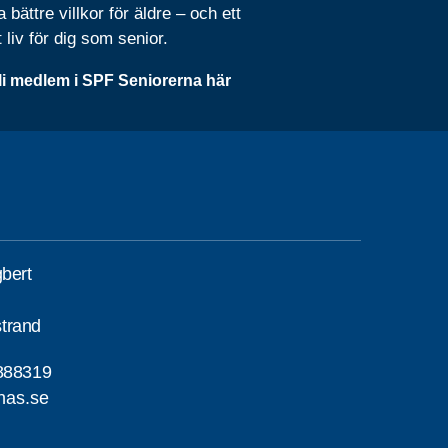
 bättre villkor för äldre – och ett
t liv för dig som senior.
li medlem i SPF Seniorerna här
gbert
trand
888319
nas.se