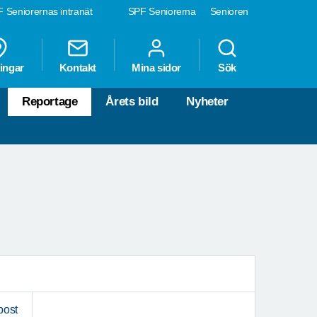
 Seniorernas intranät
SPF Seniorerna
Senioren
ingar
Kontakt
Mina sidor
Sök
Reportage
Årets bild
Nyheter
post