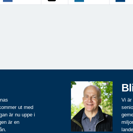
Bl
rnas
Vi är
 kommer ut med
senio
gan är nu uppe i
geme
gen är en
miljo
ån.
lande