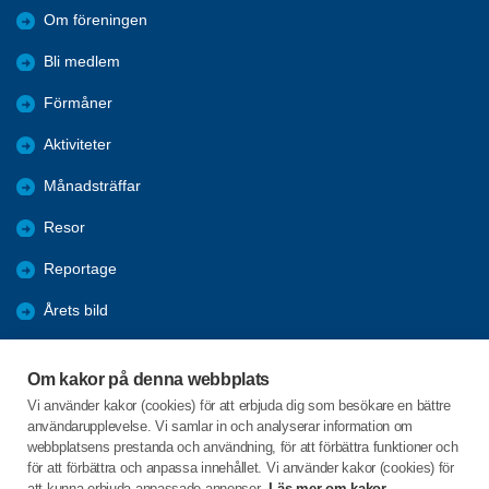
Om föreningen
Bli medlem
Förmåner
Aktiviteter
Månadsträffar
Resor
Reportage
Årets bild
Nyheter
Om kakor på denna webbplats
Fredagsbridgen
Vi använder kakor (cookies) för att erbjuda dig som besökare en bättre
användarupplevelse. Vi samlar in och analyserar information om
Sponsorer
webbplatsens prestanda och användning, för att förbättra funktioner och
för att förbättra och anpassa innehållet. Vi använder kakor (cookies) för
att kunna erbjuda anpassade annonser.
Läs mer om kakor