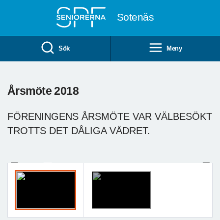
Till övergripande innehåll
Sotenäs
Sök
Meny
Årsmöte 2018
FÖRENINGENS ÅRSMÖTE VAR VÄLBESÖKT
TROTTS DET DÅLIGA VÄDRET.
Previous
Next