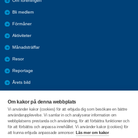
Om föreningen
Bli medlem
Förmåner
Aktiviteter
Månadsträffar
Resor
Reportage
Årets bild
Nyheter
Om kakor på denna webbplats
Fredagsbridgen
Vi använder kakor (cookies) för att erbjuda dig som besökare en bättre
användarupplevelse. Vi samlar in och analyserar information om
Sponsorer
webbplatsens prestanda och användning, för att förbättra funktioner och
för att förbättra och anpassa innehållet. Vi använder kakor (cookies) för
att kunna erbjuda anpassade annonser.
Läs mer om kakor
C/o:Lars-Erik Hagbert