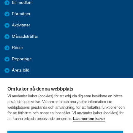
Bli medlem
Förmåner
Aktiviteter
Månadsträffar
Resor
Reportage
Årets bild
Nyheter
Om kakor på denna webbplats
Fredagsbridgen
Vi använder kakor (cookies) för att erbjuda dig som besökare en bättre
användarupplevelse. Vi samlar in och analyserar information om
Sponsorer
webbplatsens prestanda och användning, för att förbättra funktioner och
för att förbättra och anpassa innehållet. Vi använder kakor (cookies) för
att kunna erbjuda anpassade annonser.
Läs mer om kakor
C/o:Lars-Erik Hagbert
Svenseröd 8