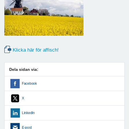
Klicka här för affisch!
Dela sidan via:
Facebook
X
LinkedIn
E-post