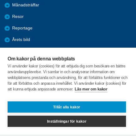
Månadsträffar
Resor
Reportage
Årets bild
Nyheter
Om kakor på denna webbplats
Fredagsbridgen
Vi använder kakor (cookies) för att erbjuda dig som besökare en bättre
användarupplevelse. Vi samlar in och analyserar information om
Sponsorer
webbplatsens prestanda och användning, för att förbättra funktioner och
för att förbättra och anpassa innehållet. Vi använder kakor (cookies) för
att kunna erbjuda anpassade annonser.
Läs mer om kakor
C/o:Lars-Erik Hagbert
Svenseröd 8
456 94 Hunnebostrand
Tillåt alla kakor
Telefon:
+46 706888319
Inställningar för kakor
info@spfsotenas.se