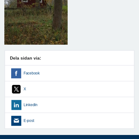
Dela sidan via:
Facebook
X
LinkedIn
E-post