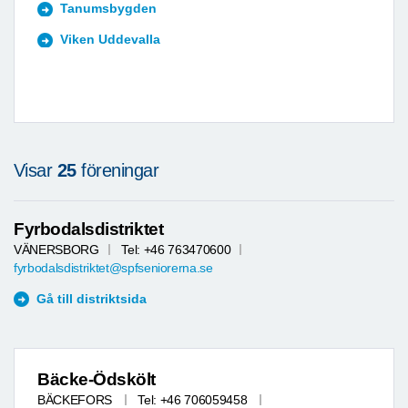
Tanumsbygden
Viken Uddevalla
Visar
25
föreningar
Fyrbodalsdistriktet
VÄNERSBORG
Tel: +46 763470600
fyrbodalsdistriktet@spfseniorerna.se
Gå till distriktsida
Bäcke-Ödskölt
BÄCKEFORS
Tel: +46 706059458