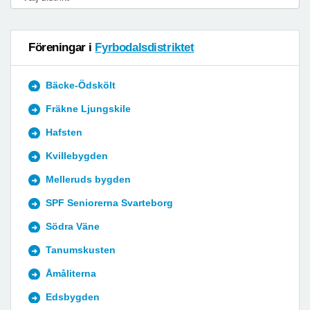
Föreningar i
Fyrbodalsdistriktet
Bäcke-Ödskölt
Fräkne Ljungskile
Hafsten
Kvillebygden
Melleruds bygden
SPF Seniorerna Svarteborg
Södra Väne
Tanumskusten
Åmåliterna
Edsbygden