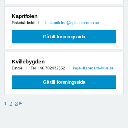
Kaprifolen
Fiskebäckskil
kaprifolen@spfseniorerna.se
Gå till föreningssida
Kvillebygden
Dingle
Tel: +46 702432352
inga-lill.sorgard@live.se
Gå till föreningssida
1
2
3
next