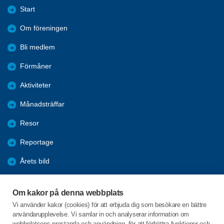
Start
Om föreningen
Bli medlem
Förmåner
Aktiviteter
Månadsträffar
Resor
Reportage
Årets bild
Nyheter
Om kakor på denna webbplats
Fredagsbridgen
Vi använder kakor (cookies) för att erbjuda dig som besökare en bättre
användarupplevelse. Vi samlar in och analyserar information om
Sponsorer
webbplatsens prestanda och användning, för att förbättra funktioner och