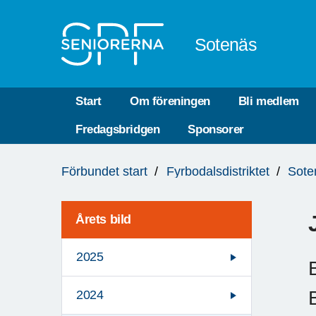
Till övergripande innehåll
Sotenäs
Start
Om föreningen
Bli medlem
Fredagsbridgen
Sponsorer
Du
Förbundet start
Fyrbodalsdistriktet
Sote
är
här:
Årets bild
2025
2024