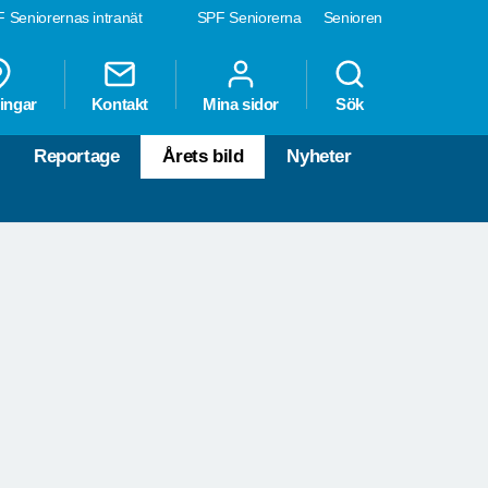
 Seniorernas intranät
SPF Seniorerna
Senioren
ingar
Kontakt
Mina sidor
Sök
Reportage
Årets bild
Nyheter