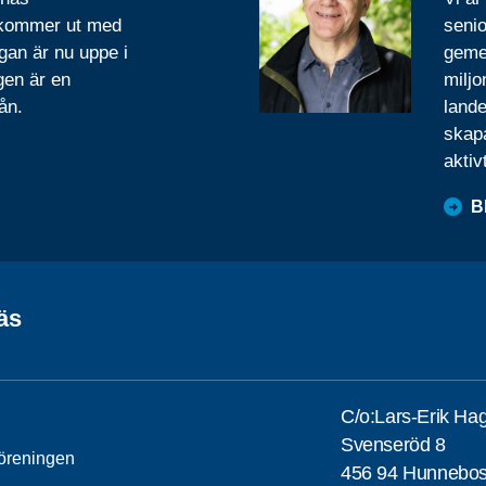
 kommer ut med
senio
gan är nu uppe i
geme
gen är en
miljo
ån.
lande
skapa
aktiv
B
äs
C/o:Lars-Erik Ha
Svenseröd 8
öreningen
456 94 Hunnebos