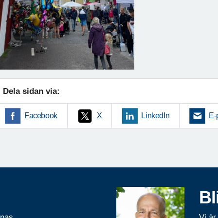
Dela sidan via:
Facebook
X
LinkedIn
E-
Bl
rnas
Vi är