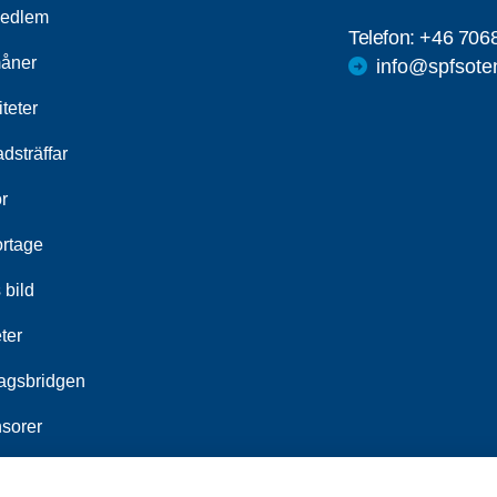
medlem
Telefon:
+46 706
åner
info@spfsote
iteter
dsträffar
r
rtage
 bild
ter
agsbridgen
sorer