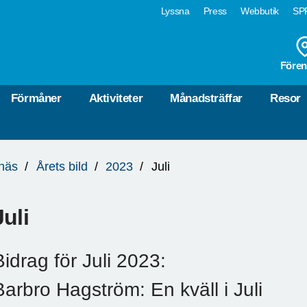
Lyssna
Press
Webbutik
SPF
Fören
Förmåner
Aktiviteter
Månadsträffar
Resor
näs
Årets bild
2023
Juli
Juli
Bidrag för Juli 2023:
Barbro Hagström: En kväll i Juli