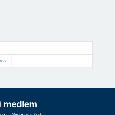
post
i medlem
 en av Sveriges största