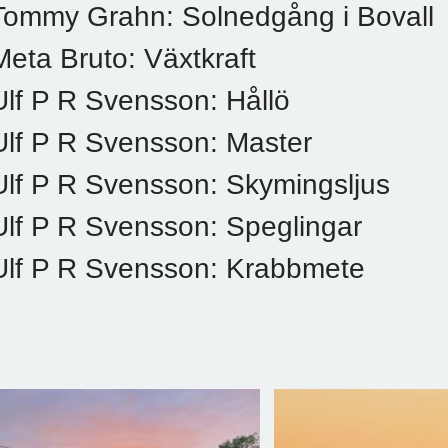
Tommy Grahn: Solnedgång i Bovall
Meta Bruto: Växtkraft
Ulf P R Svensson: Hållö
Ulf P R Svensson: Master
Ulf P R Svensson: Skymingsljus
Ulf P R Svensson: Speglingar
Ulf P R Svensson: Krabbmete