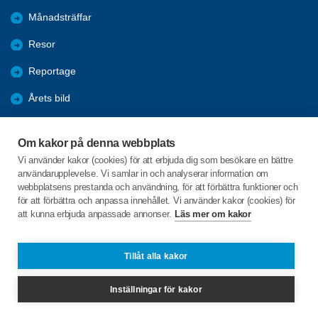
Månadsträffar
Resor
Reportage
Årets bild
Nyheter
Om kakor på denna webbplats
Fredagsbridgen
Vi använder kakor (cookies) för att erbjuda dig som besökare en bättre
användarupplevelse. Vi samlar in och analyserar information om
Sponsorer
webbplatsens prestanda och användning, för att förbättra funktioner och
för att förbättra och anpassa innehållet. Vi använder kakor (cookies) för
att kunna erbjuda anpassade annonser.
Läs mer om kakor
C/o:Lars-Erik Hagbert
Svenseröd 8
456 94 Hunnebostrand
Tillåt alla kakor
Telefon:
+46 706888319
Inställningar för kakor
info@spfsotenas.se