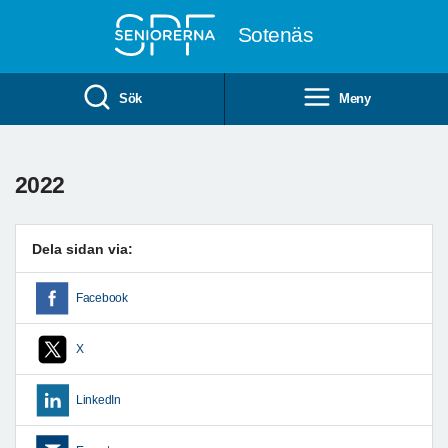
Till övergripande innehåll
Sotenäs
Sök
Meny
2022
Dela sidan via:
Facebook
X
LinkedIn