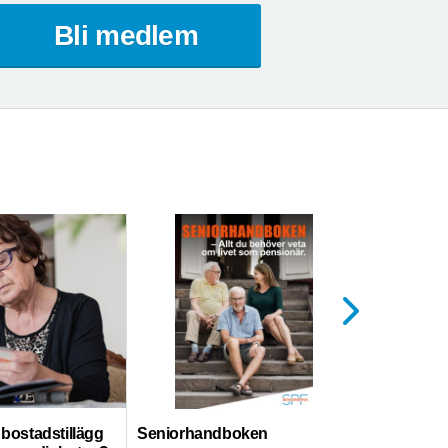
Bli medlem
ll bostadstillägg
Seniorhandboken
Hemtjänst