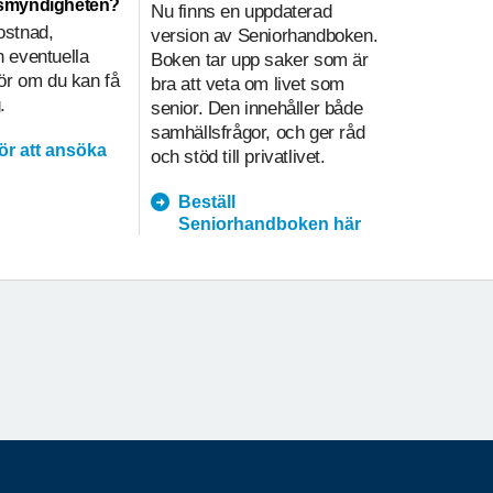
nsmyndigheten?
Nu finns en uppdaterad
Hemtjänsti
ostnad,
version av Seniorhandboken.
sammanväg
 eventuella
Boken tar upp saker som är
på olika sä
gör om du kan få
bra att veta om livet som
i hemtjänst
.
senior. Den innehåller både
underlätt
samhällsfrågor, och ger råd
kvalitetsa
för att ansöka
och stöd till privatlivet.
prioritering
Beställ
hemtja
Seniorhandboken här