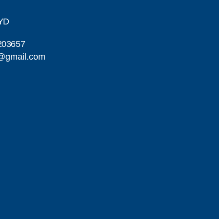
YD
203657
d@gmail.com