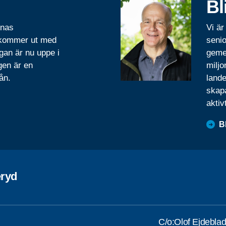
Bl
rnas
Vi är
 kommer ut med
senio
gan är nu uppe i
geme
gen är en
miljo
ån.
lande
skapa
aktiv
B
ryd
C/o:Olof Ejdebla