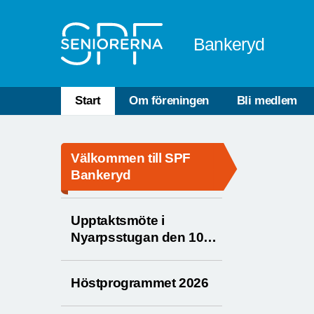
Till övergripande innehåll
Bankeryd
Start
Om föreningen
Bli medlem
Välkommen till SPF
Bankeryd
Upptaktsmöte i
Nyarpsstugan den 10
augusti
Höstprogrammet 2026