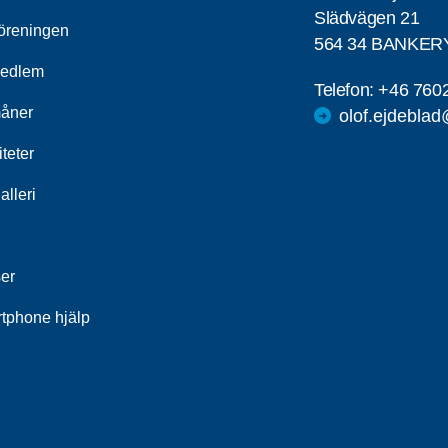
Slädvägen 21
öreningen
564 34 BANKER
medlem
Telefon:
+46 760
åner
olof.ejdebla
iteter
alleri
ser
tphone hjälp