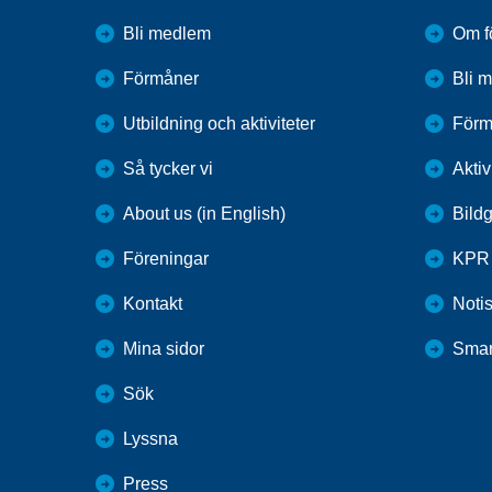
Bli medlem
Om f
Förmåner
Bli 
Utbildning och aktiviteter
Förm
Så tycker vi
Aktiv
About us (in English)
Bildg
Föreningar
KPR
Kontakt
Noti
Mina sidor
Smar
Sök
Lyssna
Press