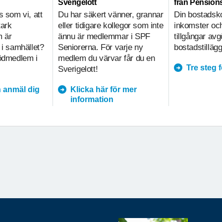
Sverigelott
från Pensio
s som vi, att
Du har säkert vänner, grannar
Din bostadsk
tark
eller tidigare kollegor som inte
inkomster och
m är
ännu är medlemmar i SPF
tillgångar av
 i samhället?
Seniorerna. För varje ny
bostadstillägg
tödmedlem i
medlem du värvar får du en
Tre steg 
Sverigelott!
 anmäl dig
Klicka här för mer
information