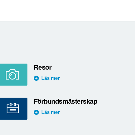
Resor
Läs mer
Förbundsmästerskap
Läs mer