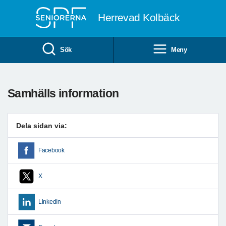
Till övergripande innehåll
Herrevad Kolbäck
Sök
Meny
Samhälls information
Dela sidan via:
Facebook
X
LinkedIn