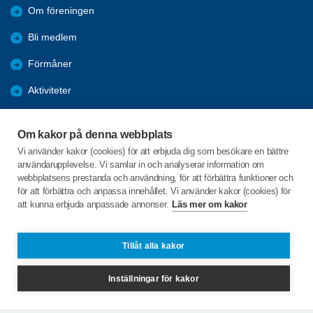
Om föreningen
Bli medlem
Förmåner
Aktiviteter
Bildgalleri
Om kakor på denna webbplats
Hänt under året
Vi använder kakor (cookies) för att erbjuda dig som besökare en bättre
användarupplevelse. Vi samlar in och analyserar information om
Samhälls information
webbplatsens prestanda och användning, för att förbättra funktioner och
för att förbättra och anpassa innehållet. Vi använder kakor (cookies) för
att kunna erbjuda anpassade annonser.
Läs mer om kakor
C/o:Barbara Kabacinski Hallström
Erikslundsvägen 3
734 94 Strömsholm
Tillåt alla kakor
Telefon:
+46 708470920
Inställningar för kakor
mariewestling.vallby@gmail.com