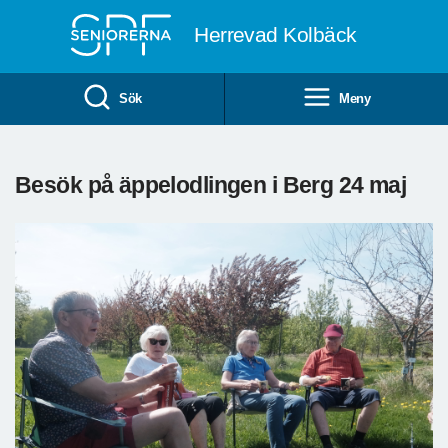
Till övergripande innehåll
Herrevad Kolbäck
Sök
Meny
Besök på äppelodlingen i Berg 24 maj