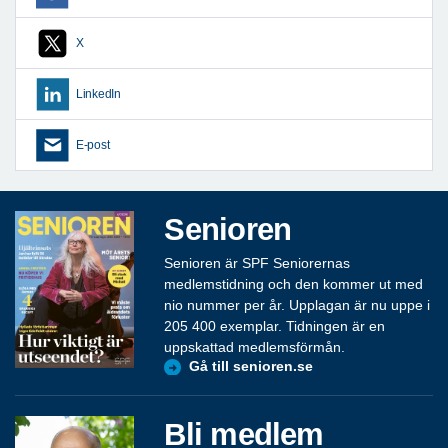
X
LinkedIn
E-post
Senioren
Senioren är SPF Seniorernas
medlemstidning och den kommer ut med
nio nummer per år. Upplagan är nu uppe i
205 400 exemplar. Tidningen är en
uppskattad medlemsförmån.
Gå till senioren.se
Bli medlem