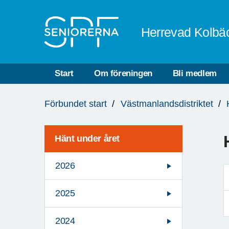
Till övergripande innehåll
Herrevad Kolbä
Start
Om föreningen
Bli medlem
Du
Förbundet start
Västmanlandsdistriktet
är
här:
Hänt under året
2026
2025
2024