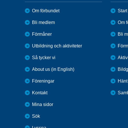
Om förbundet
Start
Bli medlem
Om f
Förmåner
Bli 
Utbildning och aktiviteter
Förm
Så tycker vi
Aktiv
About us (in English)
Bildg
Föreningar
Hänt
Kontakt
Samh
Mina sidor
Sök
Lyssna