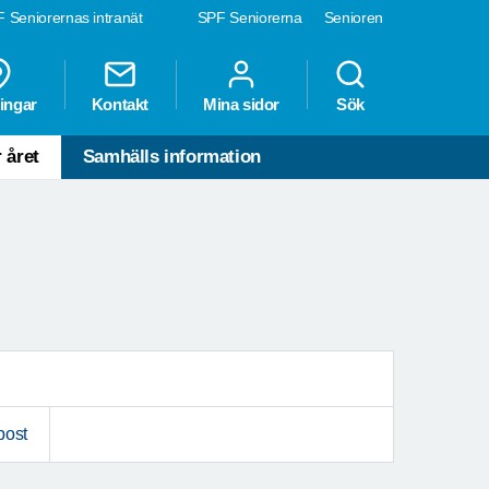
 Seniorernas intranät
SPF Seniorerna
Senioren
ingar
Kontakt
Mina sidor
Sök
 året
Samhälls information
post