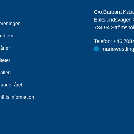
C/o:Barbara Kaba
Erikslundsvägen 
öreningen
734 94 Strömsho
medlem
Telefon:
+46 708
åner
mariewestlin
iteter
alleri
 under året
älls information