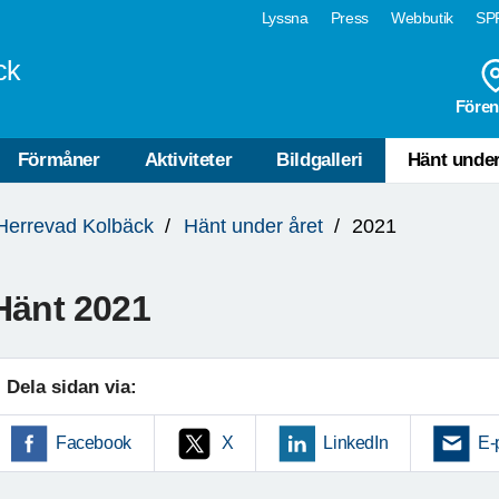
Lyssna
Press
Webbutik
SPF
ck
Fören
Förmåner
Aktiviteter
Bildgalleri
Hänt under
Herrevad Kolbäck
Hänt under året
2021
Hänt 2021
Dela sidan via:
Facebook
X
LinkedIn
E-