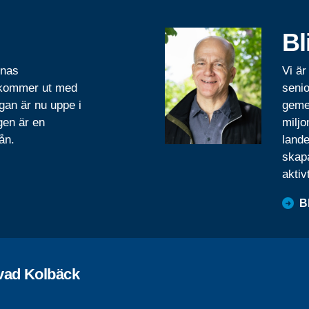
Bl
rnas
Vi är
 kommer ut med
senio
gan är nu uppe i
geme
gen är en
miljo
ån.
lande
skapa
aktiv
B
vad Kolbäck