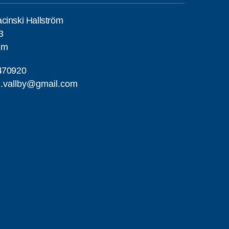
cinski Hallström
3
lm
470920
g.vallby@gmail.com