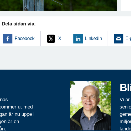
Dela sidan via:
Facebook
X
LinkedIn
E-
Bl
rnas
Vi är
 kommer ut med
senio
gan är nu uppe i
geme
gen är en
miljo
ån.
lande