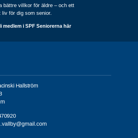
 bättre villkor för äldre – och ett
t liv för dig som senior.
li medlem i SPF Seniorerna här
cinski Hallström
3
lm
470920
g.vallby@gmail.com