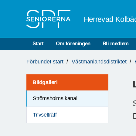
Till övergripande innehåll
Herrevad Kolbä
Start
Om föreningen
Bli medlem
Du
Förbundet start
Västmanlandsdistriktet
är
här:
Bildgalleri
Strömsholms kanal
Trivselträff