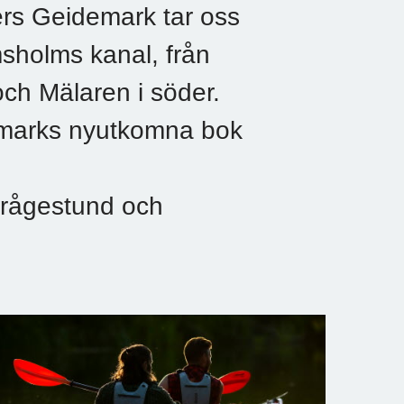
ers Geidemark tar oss
msholms kanal, från
och Mälaren i söder.
marks nyutkomna bok
 frågestund och