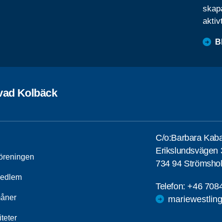
skapa
aktiv
B
vad Kolbäck
C/o:Barbara Kaba
Erikslundsvägen 
öreningen
734 94 Strömsho
medlem
Telefon:
+46 708
åner
mariewestlin
iteter