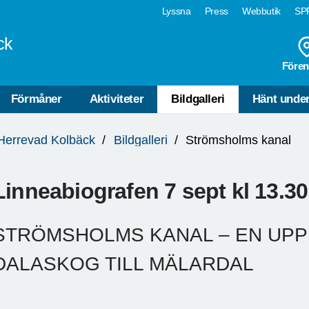
Lyssna
Press
Webbutik
SPF
ck
Fören
Förmåner
Aktiviteter
Bildgalleri
Hänt under
Herrevad Kolbäck
Bildgalleri
Strömsholms kanal
Linneabiografen 7 sept kl 13.30
STRÖMSHOLMS KANAL – EN UPP
DALASKOG TILL MÄLARDAL