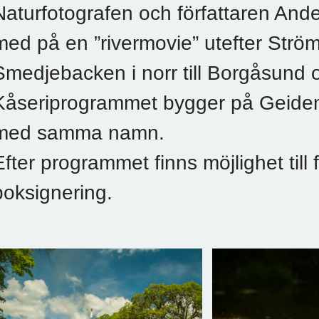
Naturfotografen och författaren And
med på en ”rivermovie” utefter Strö
Smedjebacken i norr till Borgåsund 
Kåseriprogrammet bygger på Geide
med samma namn.
Efter programmet finns möjlighet till
boksignering.