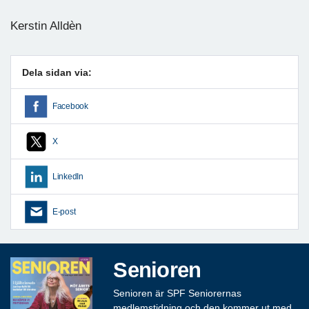
Kerstin Alldèn
Dela sidan via:
Facebook
X
LinkedIn
E-post
Senioren
Senioren är SPF Seniorernas
medlemstidning och den kommer ut med