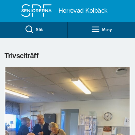
Till övergripande innehåll
Herrevad Kolbäck
Sök
Meny
Trivselträff