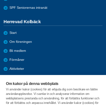
SPF Seniorernas intranät
Herrevad Kolbäck
Start
Om föreningen
Bli medlem
Förmåner
Aktiviteter
Bildgalleri
Om kakor på denna webbplats
Hänt under året
Vi använder kakor (cookies) för att erbjuda dig som besökare en bättre
användarupplevelse. Vi samlar in och analyserar information om
Samhälls information
webbplatsens prestanda och användning, för att förbättra funktioner och
för att förbättra och anpassa innehållet. Vi använder kakor (cookies) för