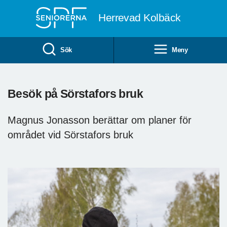
Till övergripande innehåll
Herrevad Kolbäck
Sök
Meny
Besök på Sörstafors bruk
Magnus Jonasson berättar om planer för
området vid Sörstafors bruk