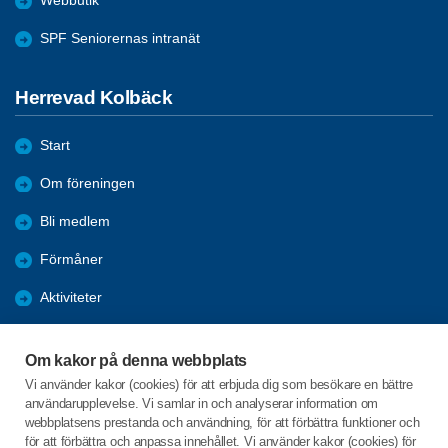
Webbutik
SPF Seniorernas intranät
Herrevad Kolbäck
Start
Om föreningen
Bli medlem
Förmåner
Aktiviteter
Bildgalleri
Om kakor på denna webbplats
Hänt under året
Vi använder kakor (cookies) för att erbjuda dig som besökare en bättre
användarupplevelse. Vi samlar in och analyserar information om
Samhälls information
webbplatsens prestanda och användning, för att förbättra funktioner och
för att förbättra och anpassa innehållet. Vi använder kakor (cookies) för