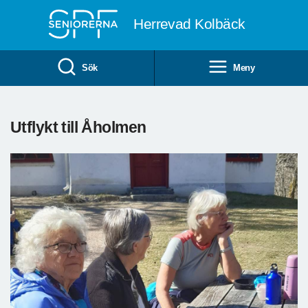
Till övergripande innehåll
Herrevad Kolbäck
Sök
Meny
Utflykt till Åholmen