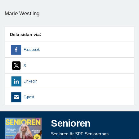
Marie Westling
Dela sidan via:
Facebook
X
LinkedIn
E-post
Senioren
Senioren är SPF Seniorernas