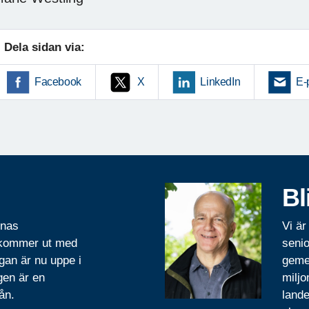
Dela sidan via:
Facebook
X
LinkedIn
E-
Bl
rnas
Vi är
 kommer ut med
senio
gan är nu uppe i
geme
gen är en
miljo
ån.
lande