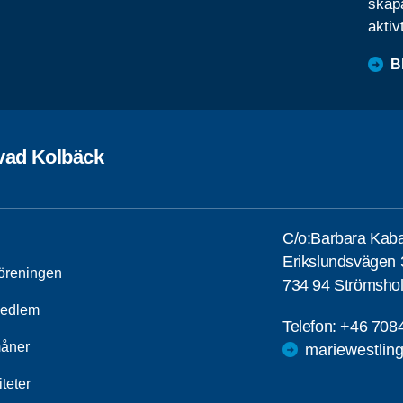
skapa
aktiv
B
vad Kolbäck
C/o:Barbara Kaba
Erikslundsvägen 
öreningen
734 94 Strömsho
medlem
Telefon:
+46 708
åner
mariewestlin
iteter