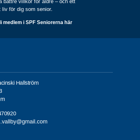
 bättre villkor för äldre – och ett
t liv för dig som senior.
li medlem i SPF Seniorerna här
cinski Hallström
3
lm
470920
g.vallby@gmail.com