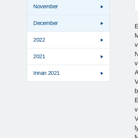
November
F
December
E
M
2022
v
N
2021
v
A
Innan 2021
V
b
E
v
V
l
M