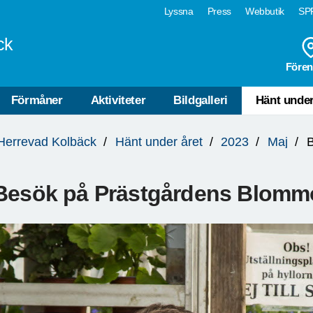
Lyssna
Press
Webbutik
SPF
ck
Fören
Förmåner
Aktiviteter
Bildgalleri
Hänt under
Herrevad Kolbäck
Hänt under året
2023
Maj
B
Besök på Prästgårdens Blommo