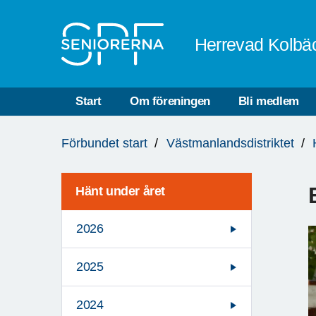
Till övergripande innehåll
Herrevad Kolbä
Start
Om föreningen
Bli medlem
Du
Förbundet start
Västmanlandsdistriktet
är
här:
Hänt under året
2026
2025
2024