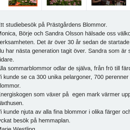
öregående
tt studiebesök på Prästgårdens Blommor.
onica, Börje och Sandra Olsson hälsade oss väl
erksamheten. Det är över 30 år sedan de startade
u har nästa generation tagit över. Sandra som är
idare.
lla sommarblommor odlar de själva, från frö till fä
i kunde se ca 300 unika pelargoner, 700 perenner 
lommor.
nergiskogen som växer på egen mark värmer up
äxthusen.
i kunde njuta av alla fina blommor i olika färger oc
yckat besök på hemmaplan.
arie Westling