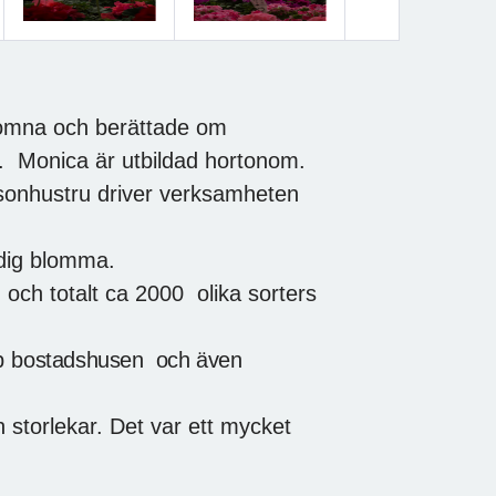
Nästa
komna och berättade om
. Monica är utbildad hortonom.
 sonhustru driver verksamheten
rdig blomma.
och totalt ca 2000 olika sorters
p b
ostadshusen och
även
h storlekar. Det var ett mycket