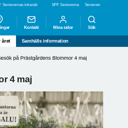
 Seniorernas intranät
SPF Seniorerna
Senioren
ingar
Kontakt
Mina sidor
Sök
 året
Samhälls information
esök på Prästgårdens Blommor 4 maj
r 4 maj