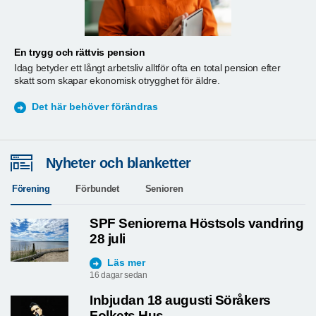
En trygg och rättvis pension
A
Idag betyder ett långt arbetsliv alltför ofta en total pension efter
T
skatt som skapar ekonomisk otrygghet för äldre.
ä
S
Det här behöver förändras
Nyheter och blanketter
Förening
Förbundet
Senioren
SPF Seniorerna Höstsols vandring
28 juli
Läs mer
16 dagar sedan
Inbjudan 18 augusti Söråkers