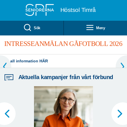
Till övergripande innehåll
Höstsol Timrå
Sök
Meny
026
VÄLKOMMEN TILL SPF SENIORER
HÖSTSOL
Bli medlem - klicka HÄR
Aktuella kampanjer från vårt förbund