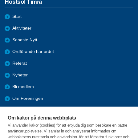
Höstsol Timrå
Start
Aktiviteter
Senaste Nytt
Ordförande har ordet
Referat
Nyheter
Bli medlem
Om Föreningen
Länkar
Om kakor på denna webbplats
Vi använder kakor (cookies) för att erbjuda dig som besökare en bättre
Resor
användarupplevelse. Vi samlar in och analyserar information om
webbplatsens prestanda och användning, för att förbättra funktioner och