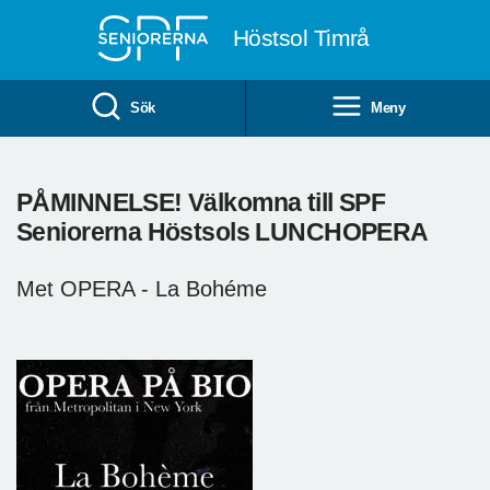
Till övergripande innehåll
Höstsol Timrå
Sök
Meny
PÅMINNELSE! Välkomna till SPF
Seniorerna Höstsols LUNCHOPERA
Met OPERA - La Bohéme