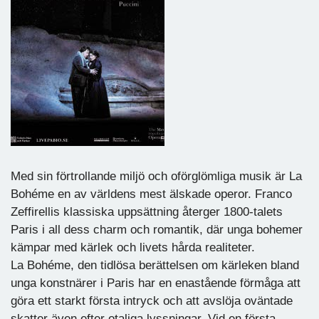
Med sin förtrollande miljö och oförglömliga musik är La
Bohéme en av världens mest älskade operor. Franco
Zeffirellis klassiska uppsättning återger 1800-talets
Paris i all dess charm och romantik, där unga bohemer
kämpar med kärlek och livets hårda realiteter.
La Bohéme, den tidlösa berättelsen om kärleken bland
unga konstnärer i Paris har en enastående förmåga att
göra ett starkt första intryck och att avslöja oväntade
skatter även efter otaliga lyssningar. Vid en första