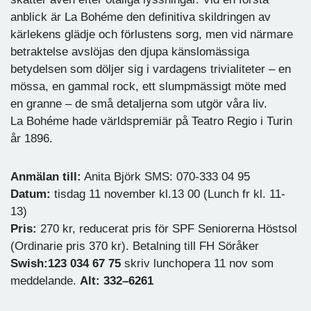
anblick är La Bohéme den definitiva skildringen av
kärlekens glädje och förlustens sorg, men vid närmare
betraktelse avslöjas den djupa känslomässiga
betydelsen som döljer sig i vardagens trivialiteter – en
mössa, en gammal rock, ett slumpmässigt möte med
en granne – de små detaljerna som utgör våra liv.
La Bohéme hade världspremiär på Teatro Regio i Turin
år 1896.
Anmälan till:
Anita Björk SMS: 070-333 04 95
Datum:
tisdag 11 november kl.13 00 (Lunch fr kl. 11-
13)
Pris:
270 kr, reducerat pris för SPF Seniorerna Höstsol
(Ordinarie pris 370 kr). Betalning till FH Söråker
Swish:123 034 67 75
skriv lunchopera 11 nov som
meddelande.
Alt: 332–6261