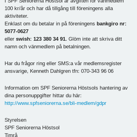
I SPF Seniorerna Höstsol är avgiften för vänmedlem
100 kr/år och har då tillgång till föreningens alla
aktiviteter.
Enklast om du betalar in på föreningens
bankgiro nr:
5077-0627
eller
swish: 123 380 34 91.
Glöm inte att skriva ditt
namn och vänmedlem på betalningen.
Har du frågor ring eller SMS:a vår medlemsregister
ansvarige, Kenneth Dahlgren tfn: 070-343 96 06
Information om SPF Seniorerna Höstsols hantering av
dina personuppgifter hittar du här:
http://www.spfseniorerna.se/bli-medlem/gdpr
Styrelsen
SPF Seniorerna Höstsol
Timrå