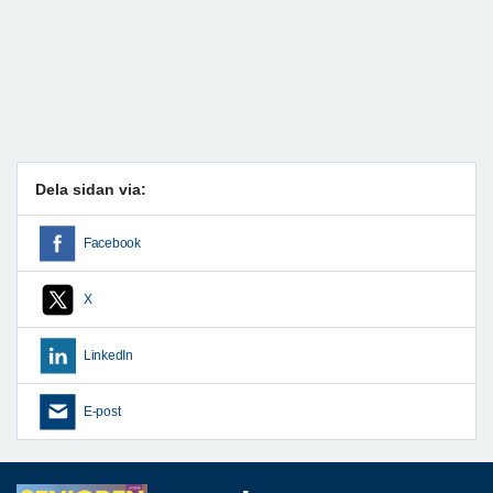
Dela sidan via:
Facebook
X
LinkedIn
E-post