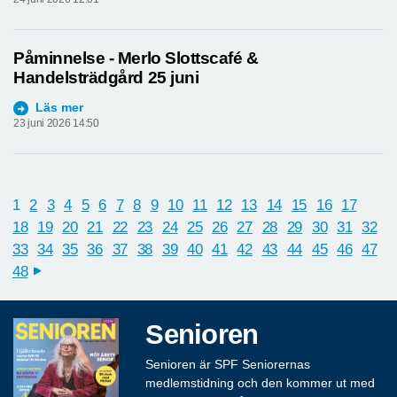
Påminnelse - Merlo Slottscafé &
Handelsträdgård 25 juni
Läs mer
23 juni 2026 14:50
1
2
3
4
5
6
7
8
9
10
11
12
13
14
15
16
17
18
19
20
21
22
23
24
25
26
27
28
29
30
31
32
33
34
35
36
37
38
39
40
41
42
43
44
45
46
47
48
next
Senioren
Senioren är SPF Seniorernas
medlemstidning och den kommer ut med