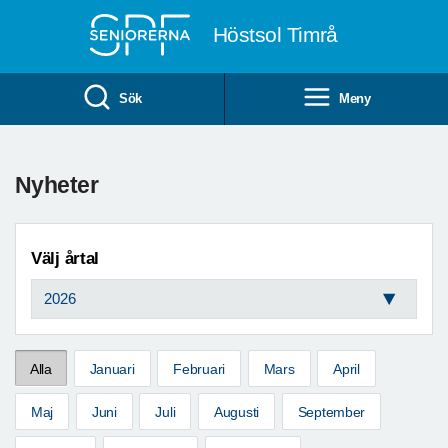
Till övergripande innehåll
Höstsol Timrå
Sök
Meny
Nyheter
Välj årtal
Alla
Januari
Februari
Mars
April
Maj
Juni
Juli
Augusti
September