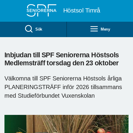
Till övergripande innehåll
Höstsol Timrå
Sök
Meny
Inbjudan till SPF Seniorerna Höstsols
Medlemsträff torsdag den 23 oktober
Välkomna till SPF Seniorerna Höstsols årliga
PLANERINGSTRÄFF inför 2026 tillsammans
med Studieförbundet Vuxenskolan