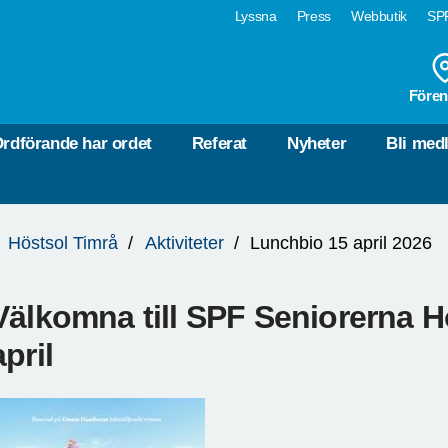
Lyssna
Press
Webbutik
SPF
Fören
rdförande har ordet
Referat
Nyheter
Bli med
Höstsol Timrå
Aktiviteter
Lunchbio 15 april 2026
Välkomna till SPF Seniorerna 
april