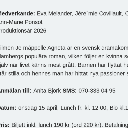
Medverkande:
Eva Melander, Jére´mie Covillault, 
nn-Marie Ponsot
roduktionsår 2026
ilmen Je máppelle Agneta är en svensk dramako
ambergs populära roman, vilken följer en kvinna som 
jälv när livet känns mest grått. Barnen har flyttat 
tår stilla och hennes man har hittat nya passioner
nmälan till:
Anita Björk
SMS:
070-333 04 95
Datum:
onsdag 15 april, Lunch fr. kl. 12 00, Bio kl.
ris:
Biljett inkl. lunch 190 kr (ord 220 kr). Betalnin