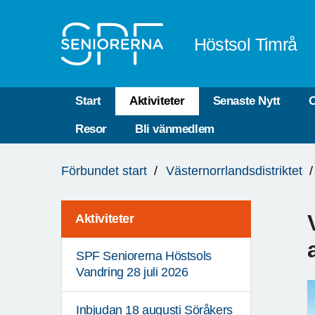
Till övergripande innehåll
Höstsol Timrå
Start
Aktiviteter
Senaste Nytt
O
Resor
Bli vänmedlem
Du
Förbundet start
Västernorrlandsdistriktet
är
här:
Aktiviteter
SPF Seniorerna Höstsols
Vandring 28 juli 2026
Inbjudan 18 augusti Söråkers