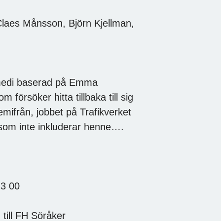
Claes Månsson, Björn Kjellman,
medi baserad på Emma
försöker hitta tillbaka till sig
hemifrån, jobbet på Trafikverket
 som inte inkluderar henne….
13 00
g till FH Söråker