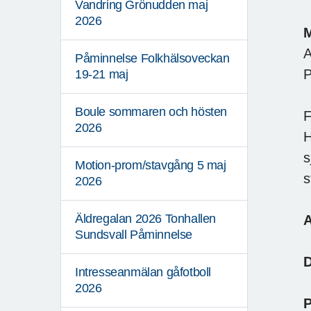
Vandring Grönudden maj
2026
A
Påminnelse Folkhälsoveckan
P
19-21 maj
Boule sommaren och hösten
F
2026
H
s
Motion-prom/stavgång 5 maj
s
2026
Äldregalan 2026 Tonhallen
A
Sundsvall Påminnelse
Intresseanmälan gåfotboll
2026
P