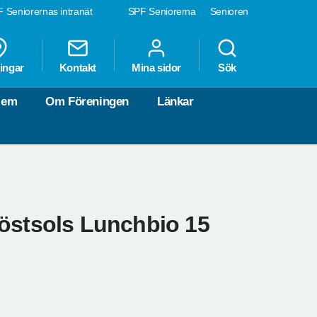
 Seniorernas intranät
SPF Seniorerna
Senioren
ingar
Kontakt
Mina sidor
Sök
lem
Om Föreningen
Länkar
Höstsols Lunchbio 15