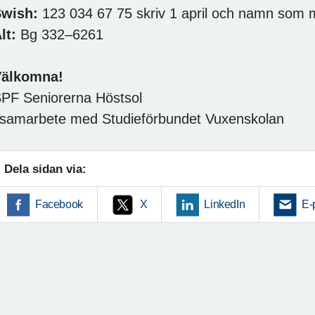
Swish:
123 034 67 75 skriv 1 april och namn som
lt:
Bg 332–6261
Välkomna!
PF Seniorerna Höstsol
 samarbete med Studieförbundet Vuxenskolan
Dela sidan via:
Facebook
X
LinkedIn
E-