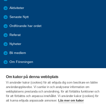
Aktiviteter
Senaste Nytt
Ordförande har ordet
Referat
Nyheter
Bli medlem
Om Föreningen
Länkar
Om kakor på denna webbplats
Resor
Vi använder kakor (cookies) för att erbjuda dig som besökare en bättre
användarupplevelse. Vi samlar in och analyserar information om
Bli vänmedlem
webbplatsens prestanda och användning, för att förbättra funktioner och
för att förbättra och anpassa innehållet. Vi använder kakor (cookies) för
att kunna erbjuda anpassade annonser.
Läs mer om kakor
C/o:Carina Rhodin Nilsson