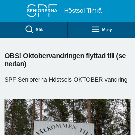
Till övergripande innehåll
Höstsol Timrå
Sök
Meny
OBS! Oktobervandringen flyttad till (se
nedan)
SPF Seniorerna Höstsols OKTOBER vandring