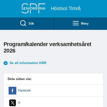
Till övergripande innehåll
Höstsol Timrå
Sök
Meny
Program/kalender verksamhetsåret
2026
Se all information HÄR
Dela sidan via:
Facebook
X