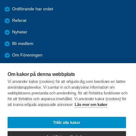
Ordförande har ordet
Referat
Nyheter
Bli medlem
Om Föreningen
Länkar
Om kakor på denna webbplats
Resor
Vi använder kakor (cookies) för att erbjuda dig som besökare en bättre
användarupplevelse. Vi samlar in och analyserar information om
Bli vänmedlem
webbplatsens prestanda och användning, för att förbättra funktioner och
för att förbättra och anpassa innehållet. Vi använder kakor (cookies) för
att kunna erbjuda anpassade annonser.
Läs mer om kakor
C/o:Carina Rhodin Nilsson
Svarvarbölen 735
861 95 Söråker
Tillåt alla kakor
Telefon:
070-6403786