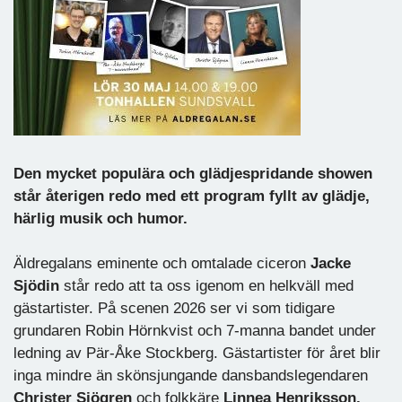
Den mycket populära och glädjespridande showen
står återigen redo med ett program fyllt av glädje,
härlig musik och humor.
Äldregalans eminente och omtalade ciceron
Jacke
Sjödin
står redo att ta oss igenom en helkväll med
gästartister. På scenen 2026 ser vi som tidigare
grundaren Robin Hörnkvist och 7-manna bandet under
ledning av Pär-Åke Stockberg. Gästartister för året blir
inga mindre än skönsjungande dansbandslegendaren
Christer Sjögren
och folkkäre
Linnea Henriksson.