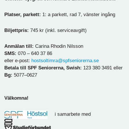
Platser, parkett:
1: a parkett, rad 7, vänster ingång
Biljettpris:
745 kr (inkl. serviceavgift)
Anmälan till:
Carina Rhodin Nilsson
SMS:
070 – 640 37 86
eller e-post:
hostsoltimra@spfseniorerna.se
Betala till SPF Seniorerna, Swish:
123 380 3491 eller
Bg:
5077–0627
Välkomna!
i samarbete med