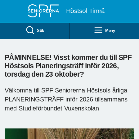
Till övergripande innehåll
Höstsol Timrå
Sök
Meny
PÅMINNELSE! Visst kommer du till SPF
Höstsols Planeringsträff inför 2026,
torsdag den 23 oktober?
Välkomna till SPF Seniorerna Höstsols årliga
PLANERINGSTRÄFF inför 2026 tillsammans
med Studieförbundet Vuxenskolan