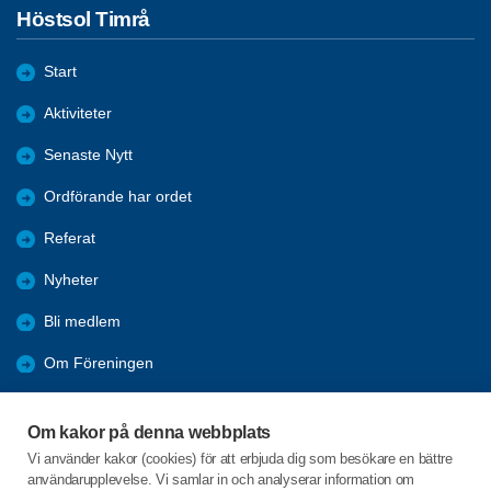
Höstsol Timrå
Start
Aktiviteter
Senaste Nytt
Ordförande har ordet
Referat
Nyheter
Bli medlem
Om Föreningen
Länkar
Om kakor på denna webbplats
Resor
Vi använder kakor (cookies) för att erbjuda dig som besökare en bättre
användarupplevelse. Vi samlar in och analyserar information om
Bli vänmedlem