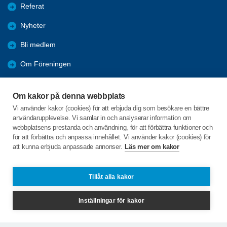
Referat
Nyheter
Bli medlem
Om Föreningen
Länkar
Om kakor på denna webbplats
Resor
Vi använder kakor (cookies) för att erbjuda dig som besökare en bättre
användarupplevelse. Vi samlar in och analyserar information om
Bli vänmedlem
webbplatsens prestanda och användning, för att förbättra funktioner och
för att förbättra och anpassa innehållet. Vi använder kakor (cookies) för
att kunna erbjuda anpassade annonser.
Läs mer om kakor
C/o:Carina Rhodin Nilsson
Svarvarbölen 735
861 95 Söråker
Tillåt alla kakor
Telefon:
070-6403786
Inställningar för kakor
hostsoltimra@spfseniorerna.se