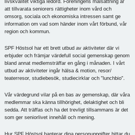
livskvalitet viktiga ledord. Föreningens målsättning är
att tillvarata seniorers rättigheter inom vård och
omsorg, sociala och ekonomiska intressen samt ge
information om vad som händer inom vårt förbund, vår
region och kommun.
SPF Höstsol har ett brett utbud av aktiviteter där vi
erbjuder och främjar värdefull social gemenskap genom
bland annat medlemsträffar en gång i månaden. I vårt
utbud av aktiviteter ingår hälsa & motion, resor/
teaterresor, studiebesök, studiecirklar och ”lunchbio”.
Vår värdegrund vilar på en bas av gemenskap, där våra
medlemmar ska känna tillhörighet, delaktighet och bli
sedda. Att träffas och ha det trevligt tillsammans är det
som ger seniorlivet innehåll och mening.
Hur SPF Höstsol hanterar dina personuppgifter hittar du