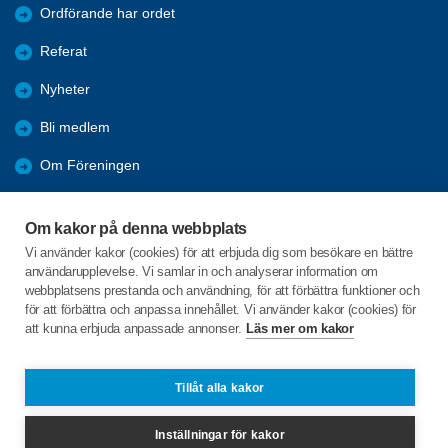
Ordförande har ordet
Referat
Nyheter
Bli medlem
Om Föreningen
Länkar
Om kakor på denna webbplats
Resor
Vi använder kakor (cookies) för att erbjuda dig som besökare en bättre
användarupplevelse. Vi samlar in och analyserar information om
Bli vänmedlem
webbplatsens prestanda och användning, för att förbättra funktioner och
för att förbättra och anpassa innehållet. Vi använder kakor (cookies) för
att kunna erbjuda anpassade annonser.
Läs mer om kakor
C/o:Carina Rhodin Nilsson
Svarvarbölen 735
861 95 Söråker
Tillåt alla kakor
Telefon:
070-6403786
Inställningar för kakor
hostsoltimra@spfseniorerna.se