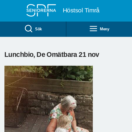
Till övergripande innehåll
Höstsol Timrå
Sök
Meny
Lunchbio, De Omätbara 21 nov